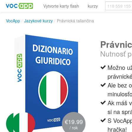
Vytvorte karty flash
kurzy
VocApp
/
Jazykové kurzy
/
Právnická taliančina
Právnic
Nutnosť p
Možno už 
právnick
Ale bez o
minulosť
Ak máš v 
si na sp
S VocApp
€19.99
/ rok
hračka!