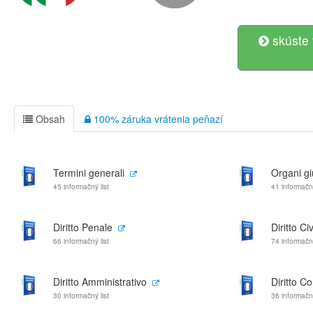
skúste 
Obsah
100% záruka vrátenia peňazí
Termini generali
Organi giu
45 informačný list
41 informačný
Diritto Penale
Diritto Civ
66 informačný list
74 informačný
Diritto Amministrativo
Diritto C
30 informačný list
36 informačný