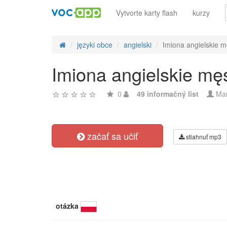
Vytvorte karty flash
kurzy
języki obce
angielski
Imiona angielskie m
Imiona angielskie mę
0
49 informačný list
Ma
začať sa učiť
stiahnuť mp3
otázka