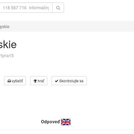
ęskie
skie
rtyna15
vytlačiť
hrať
Skontrolujte sa
Odpoveď