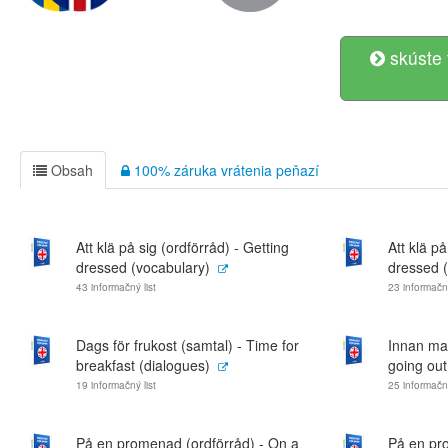
skúste 
Obsah
100% záruka vrátenia peňazí
Att klä på sig (ordförråd) - Getting
Att klä på
dressed (vocabulary)
dressed (
43 informačný list
23 informačný
Dags för frukost (samtal) - Time for
Innan man
breakfast (dialogues)
going out
19 informačný list
25 informačný
På en promenad (ordförråd) - On a
På en pr