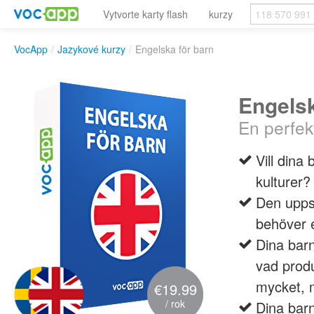
Vytvorte karty flash
kurzy
VocApp
/
Jazykové kurzy
/
Engelska för barn
Engelsk
En perfekt
Vill dina
kulturer?
Den uppsä
behöver e
Dina barn
vad produ
mycket, 
€19.99
/ rok
Dina barn