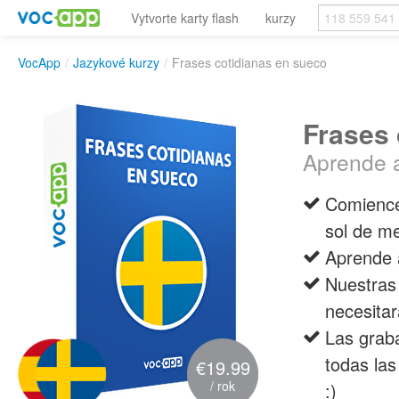
Vytvorte karty flash
kurzy
VocApp
/
Jazykové kurzy
/
Frases cotidianas en sueco
Frases 
Aprende a
Comience 
sol de m
Aprende a
Nuestras 
necesita
Las graba
todas la
€19.99
/ rok
:)