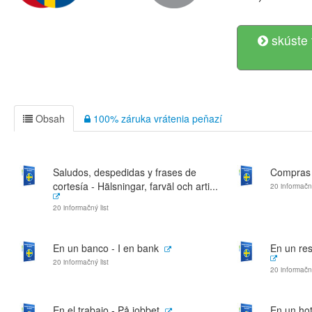
skúste 
Obsah
100% záruka vrátenia peňazí
Saludos, despedidas y frases de
Compras 
cortesía - Hälsningar, farväl och arti...
20 informačný
20 informačný list
En un banco - I en bank
En un res
20 informačný list
20 informačný
En el trabajo - På jobbet
En un hote