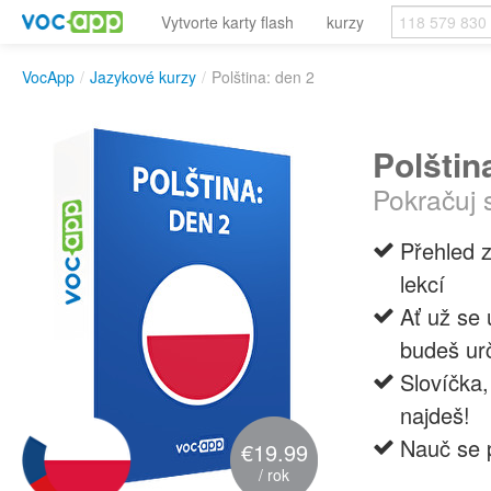
Vytvorte karty flash
kurzy
VocApp
/
Jazykové kurzy
/
Polština: den 2
Polštin
Pokračuj 
Přehled z
lekcí
Ať už se 
budeš urč
Slovíčka,
najdeš!
Nauč se 
€19.99
/ rok