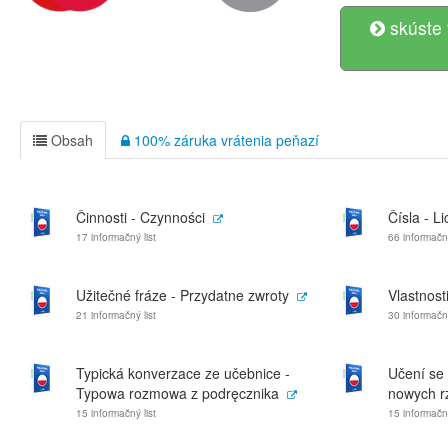
skúste 
Obsah
100% záruka vrátenia peňazí
Činnosti - Czynności
Čísla - L
17 informačný list
66 informačný
Užitečné fráze - Przydatne zwroty
Vlastnost
21 informačný list
30 informačný
Typická konverzace ze učebnice -
Učení se
Typowa rozmowa z podręcznika
nowych r
15 informačný list
15 informačný