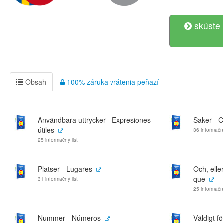
skúste 
Obsah
100% záruka vrátenia peňazí
Användbara uttrycker - Expresiones
Saker - 
útiles
36 informačný
25 informačný list
Platser - Lugares
Och, eller
que
31 informačný list
25 informačný
Nummer - Números
Väldigt f