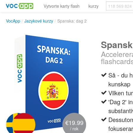
Vytvorte karty flash
kurzy
VocApp
/
Jazykové kurzy
/
Spanska: dag 2
Spansk
Accelerer
flashcard
Så - du h
kunskap
Vilken tu
'Dag 2' i
substanti
Dessutom 
€19.99
fokusera
/ rok