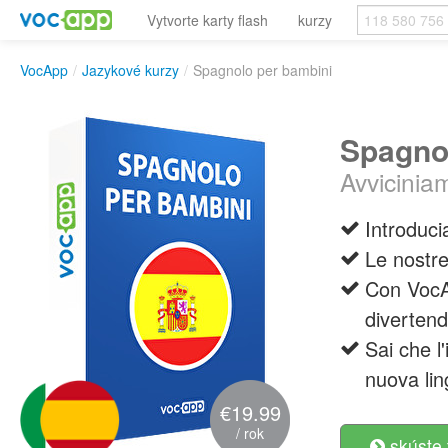
Vytvorte karty flash
kurzy
VocApp
/
Jazykové kurzy
/
Spagnolo per bambini
Spagno
Avviciniam
Introduci
Le nostre
Con VocAp
divertend
Sai che l
nuova li
€19.99
/ rok
skúste 