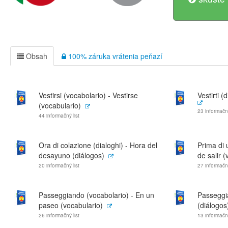
Obsah
100% záruka vrátenia peňazí
Vestirsi (vocabolario) - Vestirse
Vestirti (
(vocabulario)
23 informačný
44 informačný list
Ora di colazione (dialoghi) - Hora del
Prima di 
desayuno (diálogos)
de salir 
20 informačný list
27 informačný
Passeggiando (vocabolario) - En un
Passeggia
paseo (vocabulario)
(diálogos
26 informačný list
13 informačný