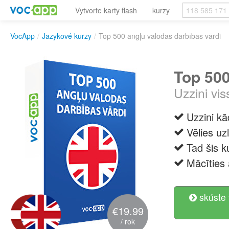
Vytvorte karty flash
kurzy
VocApp
/
Jazykové kurzy
/
Top 500 angļu valodas darbības vārdi
Top 500
Uzzini vi
Uzzini kā
Vēlies uz
Tad šis k
Mācīties 
skúste 
€19.99
/ rok