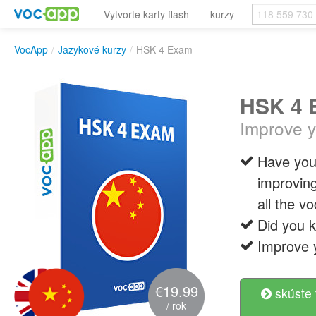
Vytvorte karty flash
kurzy
VocApp
/
Jazykové kurzy
/
HSK 4 Exam
HSK 4 
Improve y
Have you
improving
all the 
Did you k
Improve
€19.99
skúste 
/ rok