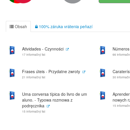
Obsah
100% záruka vrátenia peňazí
Atividades - Czynności
Números 
17 informačný list
66 informačný
Frases úteis - Przydatne zwroty
Caraterís
21 informačný list
30 informačný
Uma conversa típica do livro de um
Aprender 
aluno. - Typowa rozmowa z
nowych r
podręcznika
15 informačný
15 informačný list