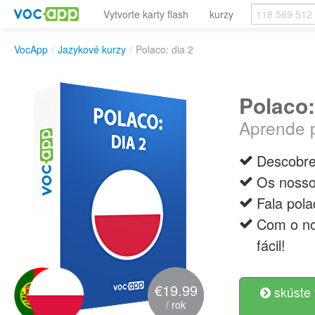
Vytvorte karty flash
kurzy
VocApp
/
Jazykové kurzy
/
Polaco: dia 2
Polaco:
Aprende 
Descobre 
Os nosso
Fala pol
Com o no
fácil!
€19.99
skúste 
/ rok