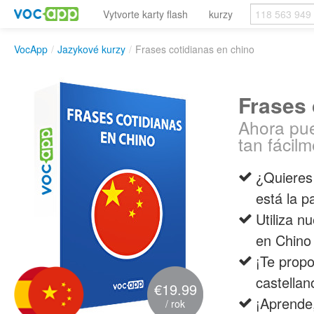
Vytvorte karty flash
kurzy
VocApp
/
Jazykové kurzy
/
Frases cotidianas en chino
Frases 
Ahora pue
tan fácilm
¿Quieres
está la p
Utiliza n
en Chino 
¡Te prop
castellan
€19.99
¡Aprende,
/ rok