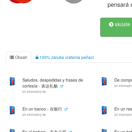
pensará 
skúste 
Obsah
100% záruka vrátenia peňazí
Saludos, despedidas y frases de
De comp
cortesía - 表达礼貌
20 informačný
20 informačný list
En un banco - 在银行
En un re
20 informačný list
20 informačný
En el trabajo - 在办公室
En un ho