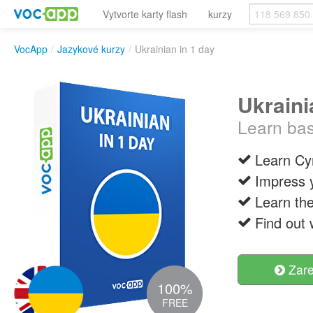
Vytvorte karty flash
kurzy
VocApp
/
Jazykové kurzy
/
Ukrainian in 1 day
Ukraini
Learn bas
Learn Cyr
Impress y
Learn the
Find out
Zare
100%
FREE