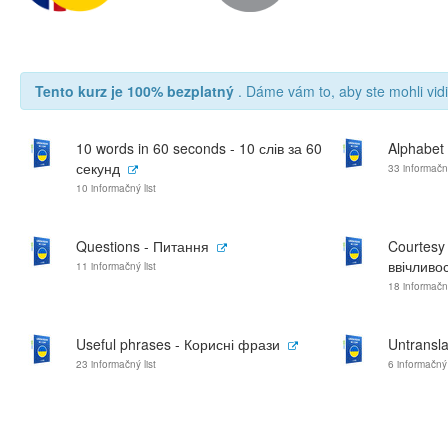
Tento kurz je 100% bezplatný
. Dáme vám to, aby ste mohli vidi
10 words in 60 seconds - 10 слів за 60
Alphabet
секунд
33 informačný
10 informačný list
Questions - Питання
Courtesy
ввічливос
11 informačný list
18 informačný
Useful phrases - Корисні фрази
Untransl
23 informačný list
6 informačný 