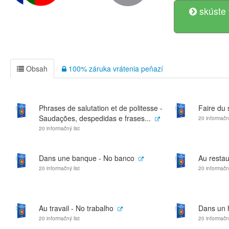
skúste 
Obsah
100% záruka vrátenia peňazí
Phrases de salutation et de politesse -
Faire du
Saudações, despedidas e frases...
20 informačný
20 informačný list
Dans une banque - No banco
Au restau
20 informačný list
20 informačný
Au travail - No trabalho
Dans un h
20 informačný list
20 informačný