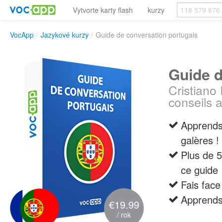
Vytvorte karty flash
kurzy
VocApp
/
Jazykové kurzy
/
Guide de conversation portugais
Guide d
Cristiano
conseils a
Apprends 
galères !
Plus de 5
ce guide
Fais face
Apprends 
€19.99
/ rok