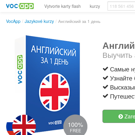
Vytvorte karty flash
kurzy
VocApp
/
Jazykové kurzy
/
Английский за 1 день
Англий
Выучить 
Самые н
Узнайте
Высказы
Путешест
Zare
100%
FREE