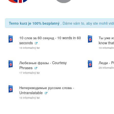
Tento kurz je 100% bezplatný
. Dáme vám to, aby ste mohli vidi
10 слов за 60 секунд - 10 words in 60
Ты уже и
seconds
know that
10 informačný list
10 informačný
Любезные фразы - Courtesy
Люди - P
Phrases
29 informačný
17 informačný list
Непереводимые русские слова -
Untranslatable
10 informačný list