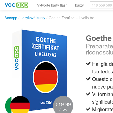
Vytvorte karty flash
kurzy
VocApp
/
Jazykové kurzy
/
Goethe Zertifikat - Livello A2
Goethe 
Preparate
riconosciu
Hai già d
tuo tedes
Questo co
nuove par
Vi fornia
significa
€19.99
Migliorat
/ rok