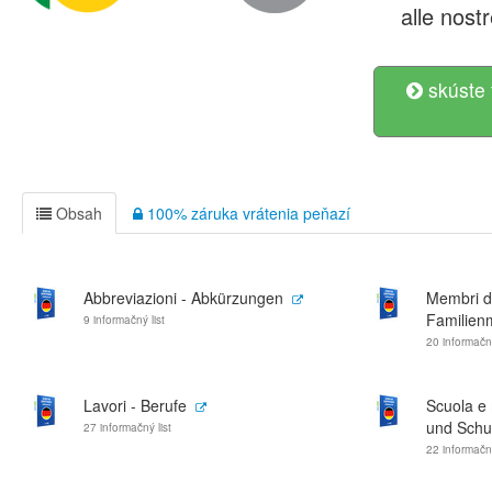
alle nostr
skúste 
Obsah
100% záruka vrátenia peňazí
Abbreviazioni - Abkürzungen
Membri del
Familienm
9 informačný list
20 informačný
Lavori - Berufe
Scuola e 
und Schu
27 informačný list
22 informačný