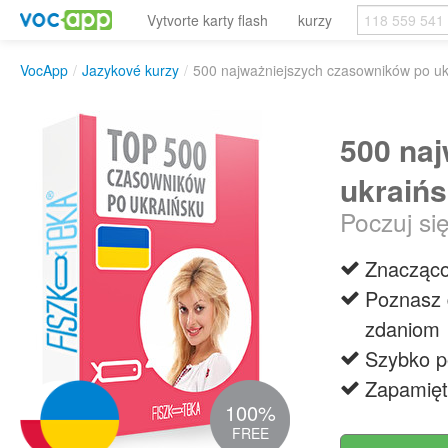
Vytvorte karty flash
kurzy
VocApp
/
Jazykové kurzy
/
500 najważniejszych czasowników po uk
500 na
ukraiń
Poczuj si
Znacząco
Poznasz 
zdaniom
Szybko p
Zapamięt
100%
FREE