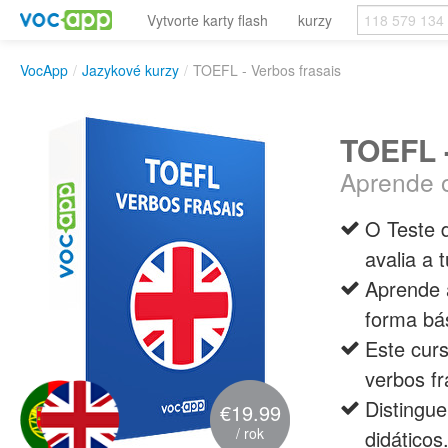
Vytvorte karty flash
kurzy
VocApp
/
Jazykové kurzy
/
TOEFL - Verbos frasais
TOEFL -
Aprende o
O Teste 
avalia a 
Aprende a
forma bá
Este curs
verbos fra
Distingu
€19.99
/ rok
didáticos