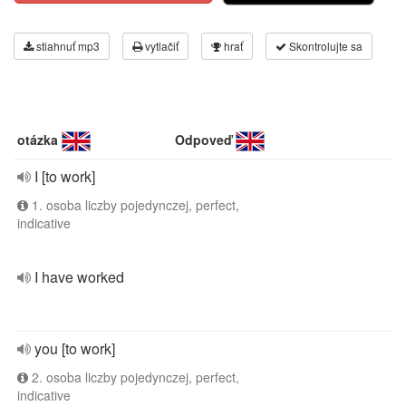
stiahnuť mp3
vytlačiť
hrať
Skontrolujte sa
otázka
Odpoveď
I [to work]
1. osoba liczby pojedynczej, perfect,
indicative
I have worked
you [to work]
2. osoba liczby pojedynczej, perfect,
indicative