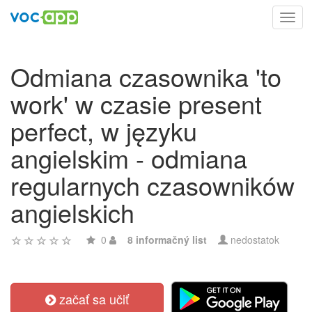
Toggl
navig
Odmiana czasownika 'to
work' w czasie present
perfect, w języku
angielskim - odmiana
regularnych czasowników
angielskich
0
8 informačný list
nedostatok
začať sa učiť