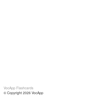
VocApp Flashcards
© Copyright 2026 VocApp
02-798 Mielczarskiego 8/58
Warsaw, Poland (EU)