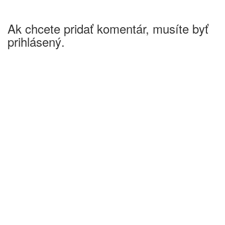
Ak chcete pridať komentár, musíte byť
prihlásený.