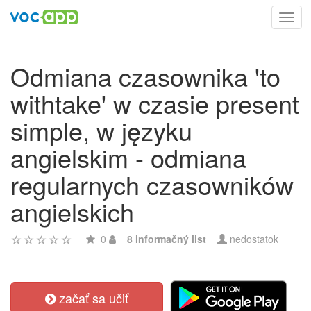
Toggl
navig
Odmiana czasownika 'to
withtake' w czasie present
simple, w języku
angielskim - odmiana
regularnych czasowników
angielskich
0
8 informačný list
nedostatok
začať sa učiť