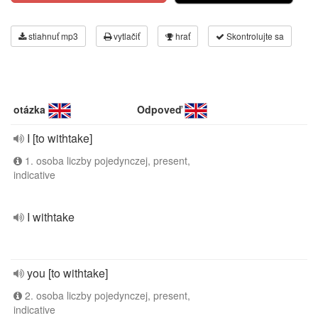
stiahnuť mp3
vytlačiť
hrať
Skontrolujte sa
otázka
Odpoveď
I [to withtake]
1. osoba liczby pojedynczej, present,
indicative
I withtake
you [to withtake]
2. osoba liczby pojedynczej, present,
indicative