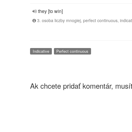
they [to win]
3. osoba liczby mnogiej, perfect continuous, indicat
Indicative
Perfect continuous
Ak chcete pridať komentár, musít