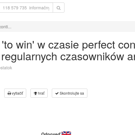
onti...
o win' w czasie perfect con
 regularnych czasowników an
statok
vytlačiť
hrať
Skontrolujte sa
Odpoveď