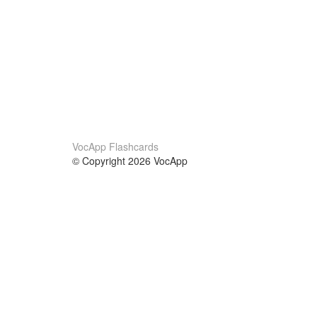
VocApp Flashcards
© Copyright 2026 VocApp
02-798 Mielczarskiego 8/58
Warsaw, Poland (EU)