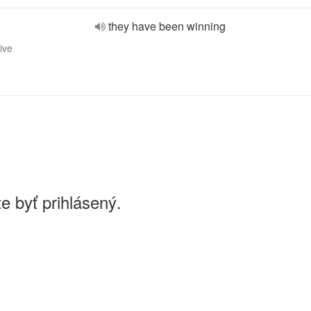
they have been winning
ive
e byť prihlásený.