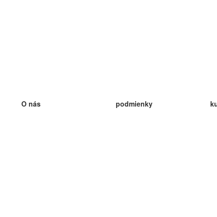
O nás
podmienky
k
náš tím
100% záruka
ve
Blog
zásady ochrany osobných údajo
v
predpisy
ve
kontakt
GDPR
ve
kontakt
ve
viac
ve
help
nové karty
ve
Často kladené otázky
niektoré blogy
katalóg