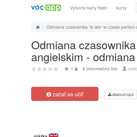
Vytvorte karty flash
kurzy
Odmiana czasownika 'to win' w czasie perfect c
Odmiana czasownika 't
angielskim - odmiana
0
8 informačný list
nedo
začať sa učiť
stiahnuť mp3
otázka