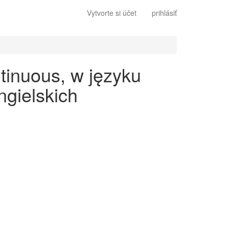
Vytvorte si účet
prihlásiť
tinuous, w języku
gielskich