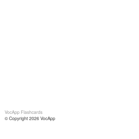
VocApp Flashcards
© Copyright 2026 VocApp
02-798 Mielczarskiego 8/58
Warsaw, Poland (EU)