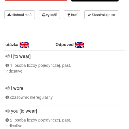
stiahnuť mp3
vytlačiť
hrať
Skontrolujte sa
otázka
Odpoveď
I [to wear]
1. osoba liczby pojedynczej, past,
indicative
I wore
czasownik nieregularny
you [to wear]
2. osoba liczby pojedynczej, past,
indicative