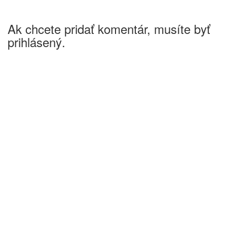
Ak chcete pridať komentár, musíte byť
prihlásený.