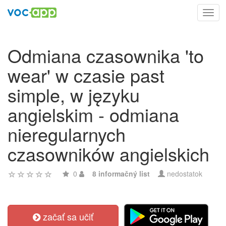
Toggl
navig
Odmiana czasownika 'to
wear' w czasie past
simple, w języku
angielskim - odmiana
nieregularnych
czasowników angielskich
0
8 informačný list
nedostatok
začať sa učiť