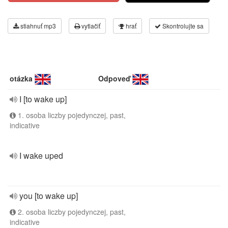
stiahnuť mp3
vytlačiť
hrať
Skontrolujte sa
otázka
Odpoveď
I [to wake up]
1. osoba liczby pojedynczej, past,
indicative
I wake uped
you [to wake up]
2. osoba liczby pojedynczej, past,
indicative