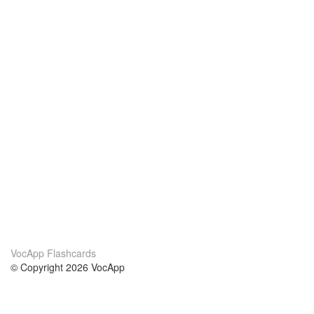
VocApp Flashcards
© Copyright 2026 VocApp
02-798 Mielczarskiego 8/58
Warsaw, Poland (EU)