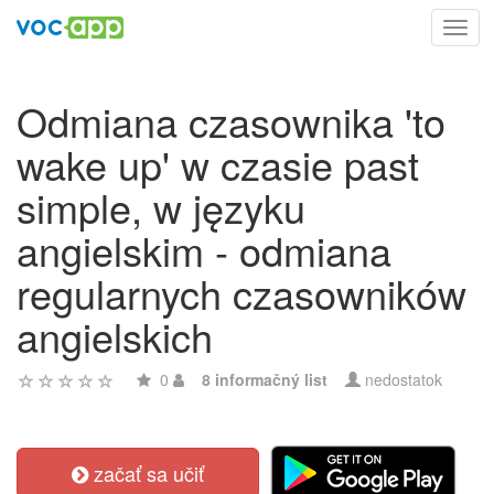
Toggl
navig
Odmiana czasownika 'to
wake up' w czasie past
simple, w języku
angielskim - odmiana
regularnych czasowników
angielskich
0
8 informačný list
nedostatok
začať sa učiť