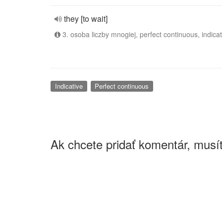
they [to wait]
3. osoba liczby mnogiej, perfect continuous, indicat
Indicative
Perfect continuous
Ak chcete pridať komentár, musít