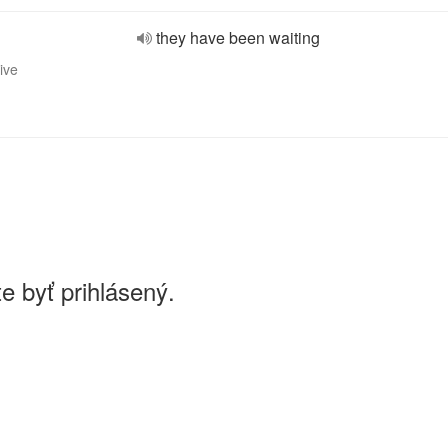
they have been waiting
ive
e byť prihlásený.