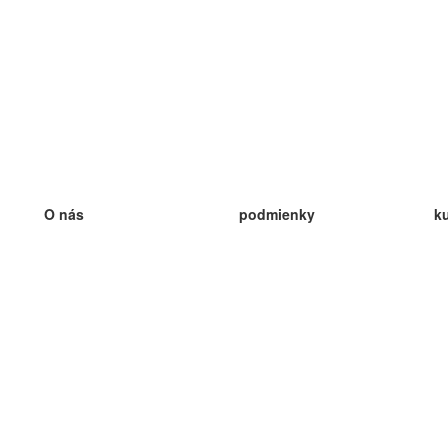
O nás
podmienky
k
náš tím
100% záruka
ve
Blog
zásady ochrany osobných údajo
v
predpisy
ve
kontakt
GDPR
ve
kontakt
ve
viac
ve
help
nové karty
ve
Často kladené otázky
niektoré blogy
katalóg