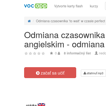
Vytvorte karty flash
kurzy
Odmiana czasownika 'to wait' w czasie perfect 
Odmiana czasownika 't
angielskim - odmiana
0
8 informačný list
nedo
začať sa učiť
stiahnuť mp3
otázka