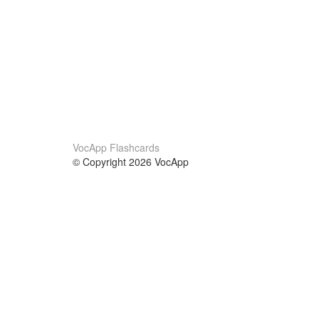
VocApp Flashcards
© Copyright 2026 VocApp
02-798 Mielczarskiego 8/58
Warsaw, Poland (EU)