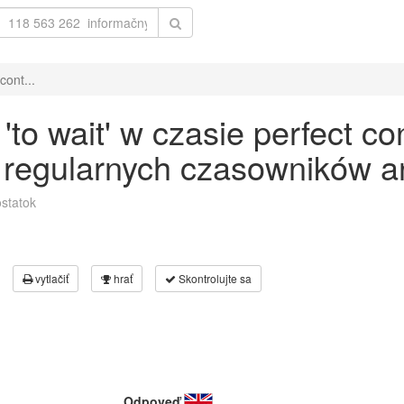
cont...
o wait' w czasie perfect co
 regularnych czasowników an
statok
vytlačiť
hrať
Skontrolujte sa
Odpoveď