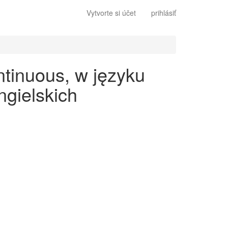
Vytvorte si účet
prihlásiť
ntinuous, w języku
gielskich