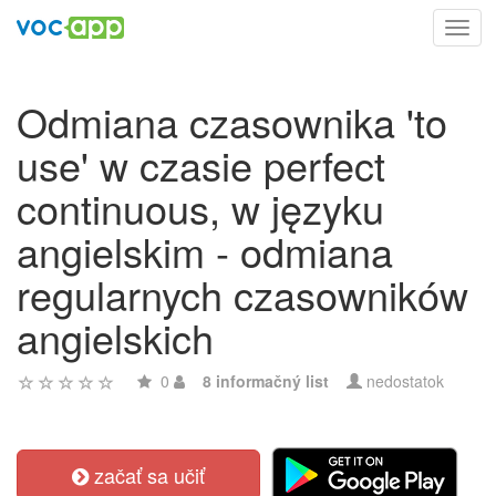
Toggl
navig
Odmiana czasownika 'to
use' w czasie perfect
continuous, w języku
angielskim - odmiana
regularnych czasowników
angielskich
0
8 informačný list
nedostatok
začať sa učiť