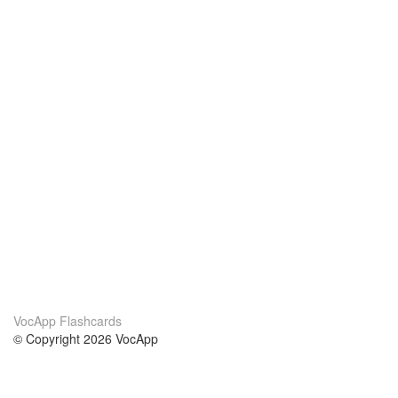
VocApp Flashcards
© Copyright 2026 VocApp
02-798 Mielczarskiego 8/58
Warsaw, Poland (EU)