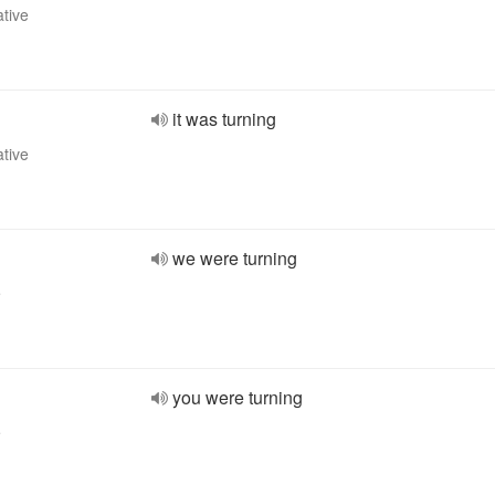
ative
it was turning
ative
we were turning
e
you were turning
e