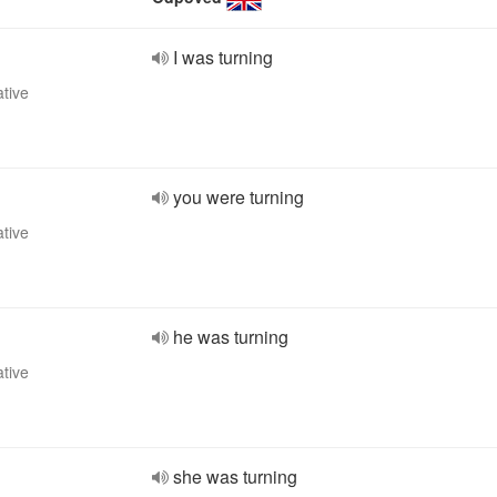
I was turning
ative
you were turning
ative
he was turning
ative
she was turning