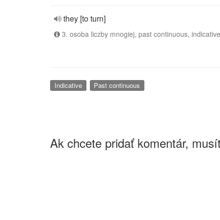
they [to turn]
3. osoba liczby mnogiej, past continuous, indicativ
Indicative
Past continuous
Ak chcete pridať komentár, musít