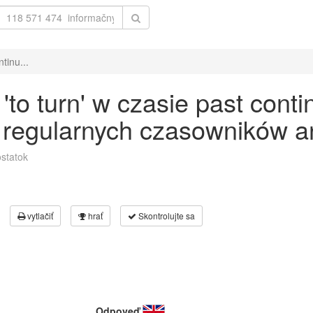
tinu...
o turn' w czasie past conti
 regularnych czasowników an
statok
vytlačiť
hrať
Skontrolujte sa
Odpoveď