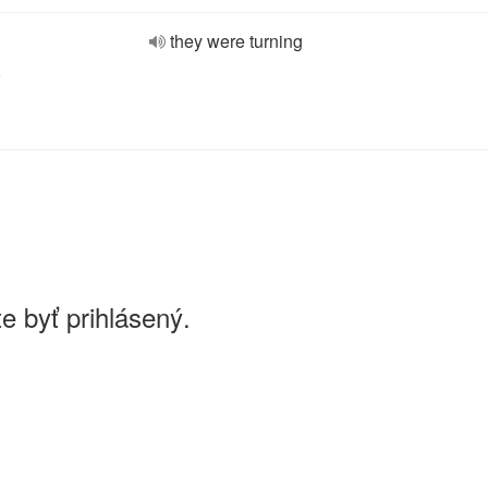
they were turning
e
e byť prihlásený.