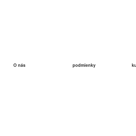
O nás
podmienky
k
náš tím
100% záruka
ve
Blog
zásady ochrany osobných údajo
v
predpisy
ve
kontakt
GDPR
ve
kontakt
ve
viac
ve
help
nové karty
ve
Často kladené otázky
niektoré blogy
katalóg