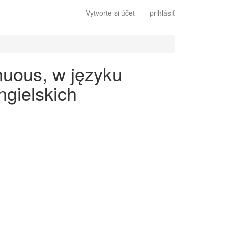
Vytvorte si účet
prihlásiť
nuous, w języku
gielskich