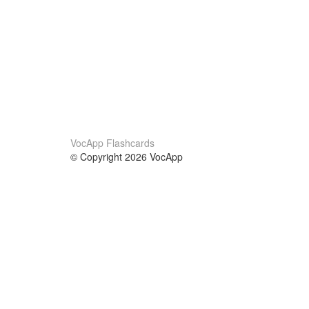
VocApp Flashcards
© Copyright 2026 VocApp
02-798 Mielczarskiego 8/58
Warsaw, Poland (EU)