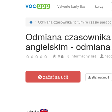
Vytvorte karty flash
kurzy
Odmiana czasownika 'to turn' w czasie past con
Odmiana czasownika 't
angielskim - odmiana
0
8 informačný list
nedo
začať sa učiť
stiahnuť mp3
otázka