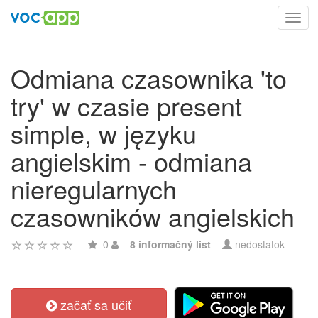
Toggl
navig
Odmiana czasownika 'to
try' w czasie present
simple, w języku
angielskim - odmiana
nieregularnych
czasowników angielskich
0
8 informačný list
nedostatok
začať sa učiť