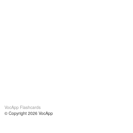
VocApp Flashcards
© Copyright 2026 VocApp
02-798 Mielczarskiego 8/58
Warsaw, Poland (EU)