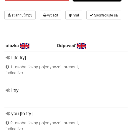
stiahnuť mp3
vytlačiť
hrať
Skontrolujte sa
otázka
Odpoveď
I [to try]
1. osoba liczby pojedynczej, present,
indicative
I try
you [to try]
2. osoba liczby pojedynczej, present,
indicative