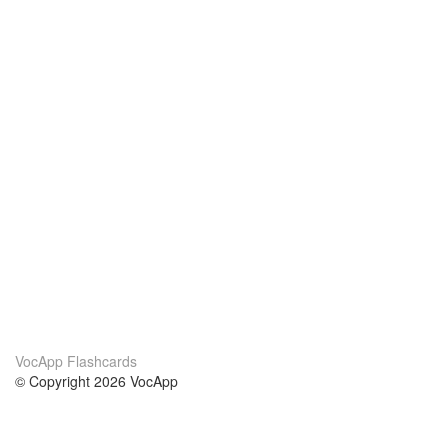
VocApp Flashcards
© Copyright 2026 VocApp
02-798 Mielczarskiego 8/58
Warsaw, Poland (EU)