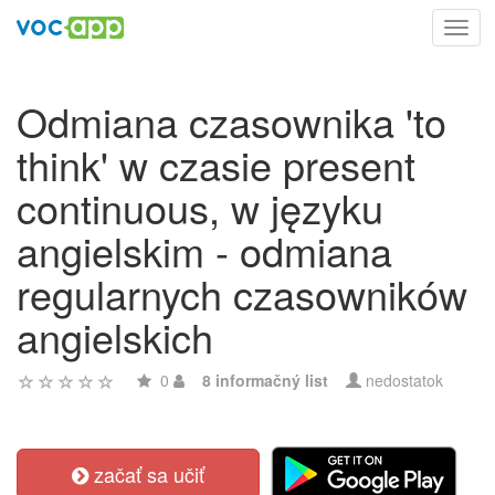
Toggl
navig
Odmiana czasownika 'to
think' w czasie present
continuous, w języku
angielskim - odmiana
regularnych czasowników
angielskich
0
8 informačný list
nedostatok
začať sa učiť