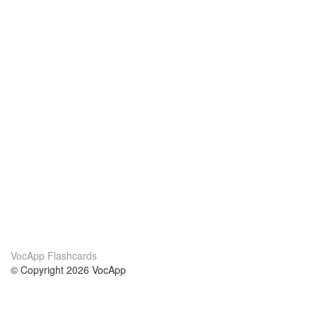
VocApp Flashcards
© Copyright 2026 VocApp
02-798 Mielczarskiego 8/58
Warsaw, Poland (EU)