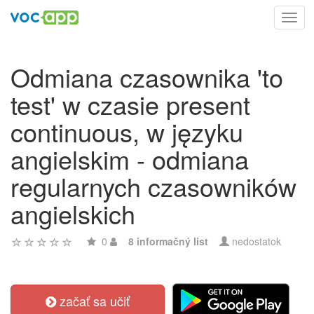
Toggl
navig
Odmiana czasownika 'to
test' w czasie present
continuous, w języku
angielskim - odmiana
regularnych czasowników
angielskich
0
8 informačný list
nedostatok
začať sa učiť