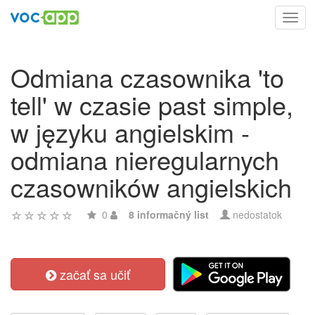
Toggl
navig
Odmiana czasownika 'to
tell' w czasie past simple,
w języku angielskim -
odmiana nieregularnych
czasowników angielskich
0
8 informačný list
nedostatok
začať sa učiť