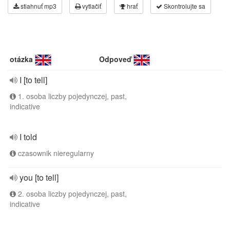
stiahnuť mp3
vytlačiť
hrať
Skontrolujte sa
otázka
Odpoveď
I [to tell]
1. osoba liczby pojedynczej, past,
indicative
I told
czasownik nieregularny
you [to tell]
2. osoba liczby pojedynczej, past,
indicative