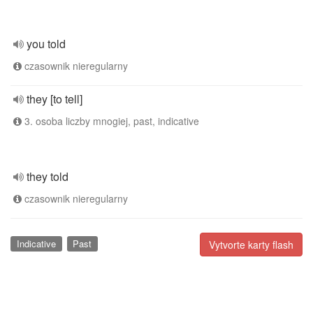
you told
czasownik nieregularny
they [to tell]
3. osoba liczby mnogiej, past, indicative
they told
czasownik nieregularny
Indicative
Past
Vytvorte karty flash