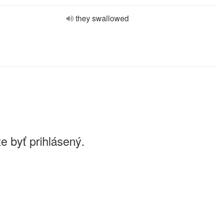
they swallowed
e byť prihlásený.