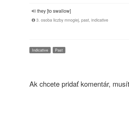
they [to swallow]
3. osoba liczby mnogiej, past, indicative
Indicative
Past
Ak chcete pridať komentár, musít