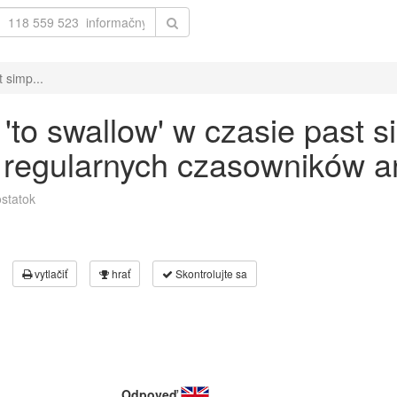
 simp...
to swallow' w czasie past s
 regularnych czasowników an
statok
vytlačiť
hrať
Skontrolujte sa
Odpoveď