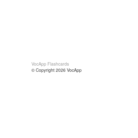
VocApp Flashcards
© Copyright 2026 VocApp
02-798 Mielczarskiego 8/58
Warsaw, Poland (EU)