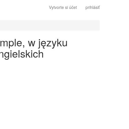
Vytvorte si účet
prihlásiť
imple, w języku
gielskich