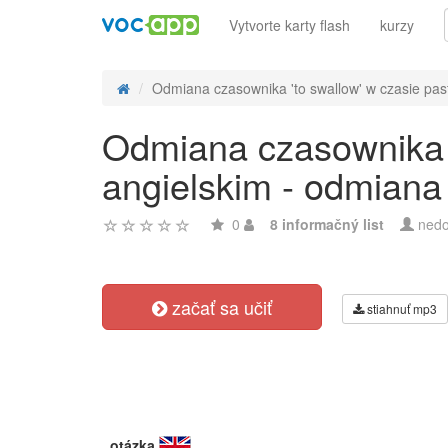
Vytvorte karty flash
kurzy
Odmiana czasownika 'to swallow' w czasie past
Odmiana czasownika '
angielskim - odmiana
0
8 informačný list
nedo
začať sa učiť
stiahnuť mp3
otázka