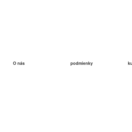
O nás
podmienky
k
náš tím
100% záruka
ve
Blog
zásady ochrany osobných údajo
v
predpisy
ve
kontakt
GDPR
ve
kontakt
ve
viac
ve
help
nové karty
ve
Často kladené otázky
niektoré blogy
katalóg