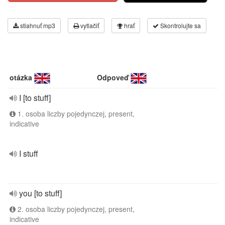
stiahnuť mp3
vytlačiť
hrať
Skontrolujte sa
otázka
Odpoveď
I [to stuff]
1. osoba liczby pojedynczej, present,
indicative
I stuff
you [to stuff]
2. osoba liczby pojedynczej, present,
indicative