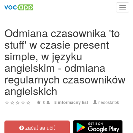
Toggl
navig
Odmiana czasownika 'to
stuff' w czasie present
simple, w języku
angielskim - odmiana
regularnych czasowników
angielskich
0
8 informačný list
nedostatok
začať sa učiť