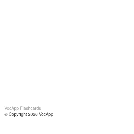
VocApp Flashcards
© Copyright 2026 VocApp
02-798 Mielczarskiego 8/58
Warsaw, Poland (EU)