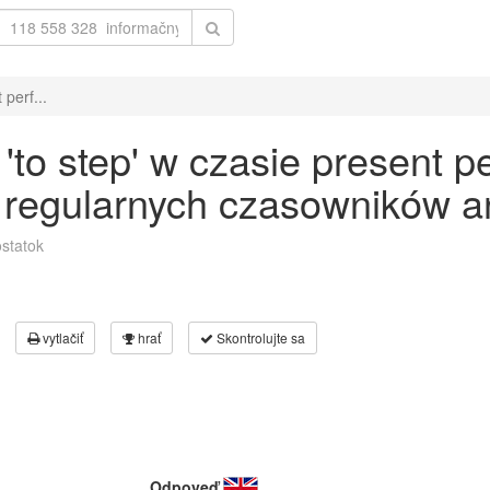
perf...
o step' w czasie present pe
 regularnych czasowników an
statok
vytlačiť
hrať
Skontrolujte sa
Odpoveď