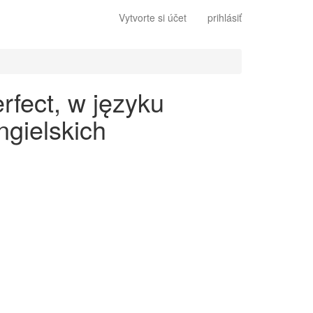
Vytvorte si účet
prihlásiť
rfect, w języku
gielskich