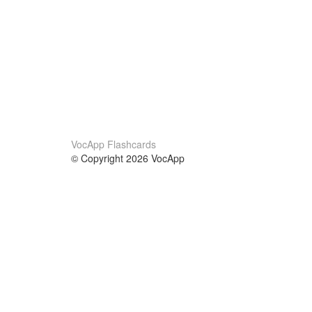
VocApp Flashcards
© Copyright 2026 VocApp
02-798 Mielczarskiego 8/58
Warsaw, Poland (EU)