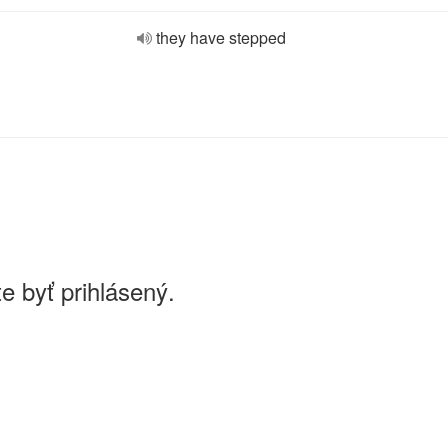
they have stepped
e byť prihlásený.