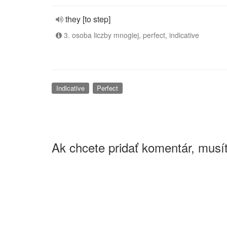
they [to step]
3. osoba liczby mnogiej, perfect, indicative
Indicative
Perfect
Ak chcete pridať komentár, musít