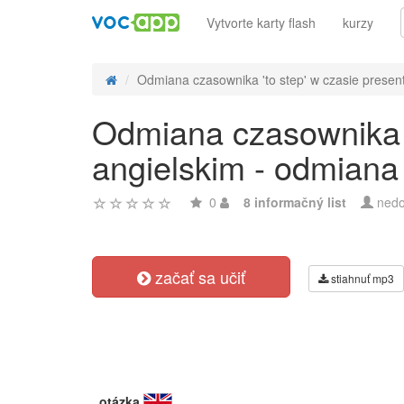
Vytvorte karty flash
kurzy
Odmiana czasownika 'to step' w czasie present 
Odmiana czasownika 't
angielskim - odmiana
0
8 informačný list
nedo
začať sa učiť
stiahnuť mp3
otázka