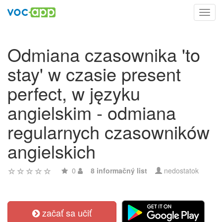
Toggl
navig
Odmiana czasownika 'to
stay' w czasie present
perfect, w języku
angielskim - odmiana
regularnych czasowników
angielskich
0
8 informačný list
nedostatok
začať sa učiť