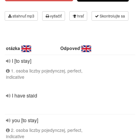
stiahnuť mp3
vytlačiť
hrať
Skontrolujte sa
otázka
Odpoveď
I [to stay]
1. osoba liczby pojedynczej, perfect,
indicative
I have staid
you [to stay]
2. osoba liczby pojedynczej, perfect,
indicative