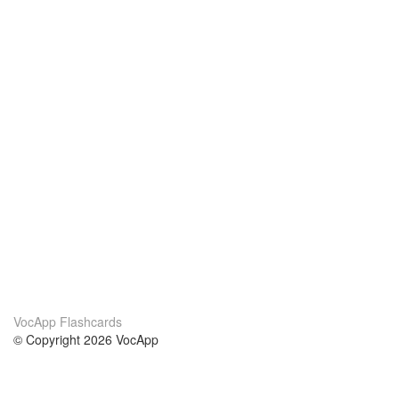
VocApp Flashcards
© Copyright 2026 VocApp
02-798 Mielczarskiego 8/58
Warsaw, Poland (EU)