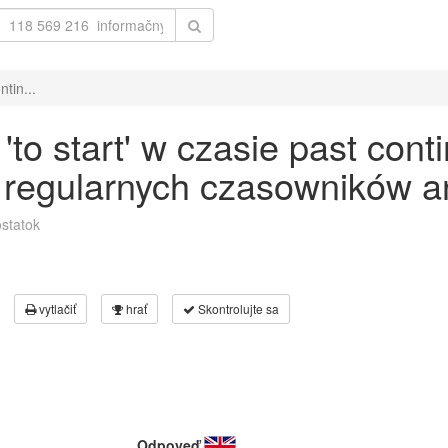
tin...
o start' w czasie past cont
 regularnych czasowników an
statok
vytlačiť
hrať
Skontrolujte sa
Odpoveď