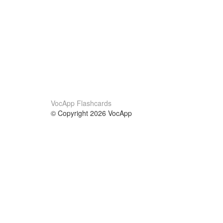
VocApp Flashcards
© Copyright 2026 VocApp
02-798 Mielczarskiego 8/58
Warsaw, Poland (EU)