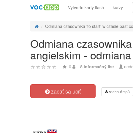
Vytvorte karty flash
kurzy
Odmiana czasownika 'to start' w czasie past con
Odmiana czasownika 't
angielskim - odmiana
0
8 informačný list
nedo
začať sa učiť
stiahnuť mp3
otázka