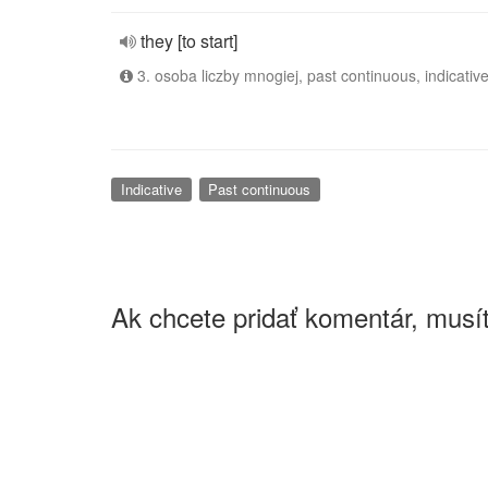
they [to start]
3. osoba liczby mnogiej, past continuous, indicativ
Indicative
Past continuous
Ak chcete pridať komentár, musít