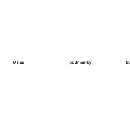
O nás
podmienky
k
náš tím
100% záruka
ve
Blog
zásady ochrany osobných údajo
v
predpisy
ve
kontakt
GDPR
ve
kontakt
ve
viac
ve
help
nové karty
ve
Často kladené otázky
niektoré blogy
katalóg