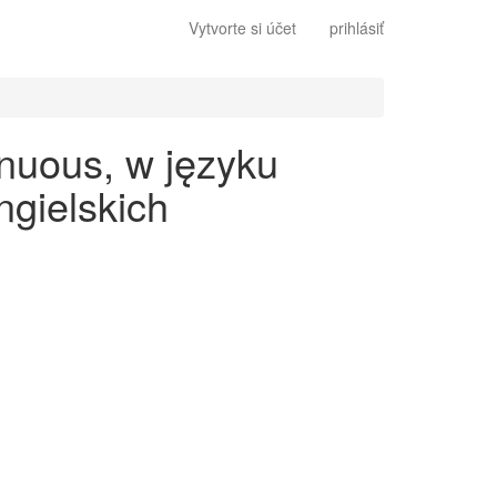
Vytvorte si účet
prihlásiť
inuous, w języku
gielskich