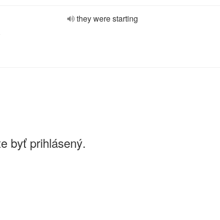
they were starting
e
e byť prihlásený.