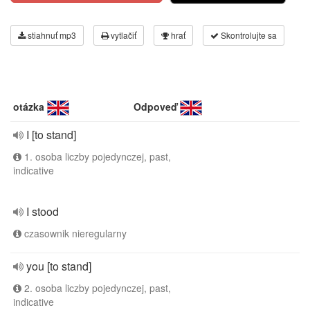
stiahnuť mp3
vytlačiť
hrať
Skontrolujte sa
otázka
Odpoveď
I [to stand]
1. osoba liczby pojedynczej, past,
indicative
I stood
czasownik nieregularny
you [to stand]
2. osoba liczby pojedynczej, past,
indicative