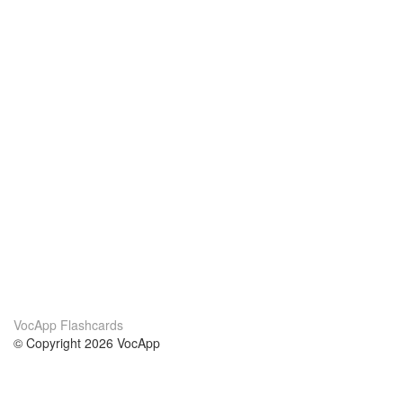
VocApp Flashcards
© Copyright 2026 VocApp
02-798 Mielczarskiego 8/58
Warsaw, Poland (EU)