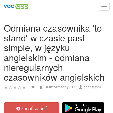
Toggl
navig
Odmiana czasownika 'to
stand' w czasie past
simple, w języku
angielskim - odmiana
nieregularnych
czasowników angielskich
0
8 informačný list
nedostatok
začať sa učiť