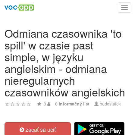
Toggl
navig
Odmiana czasownika 'to
spill' w czasie past
simple, w języku
angielskim - odmiana
nieregularnych
czasowników angielskich
0
8 informačný list
nedostatok
začať sa učiť