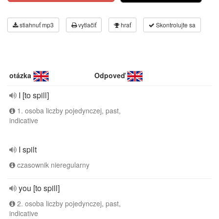
stiahnuť mp3
vytlačiť
hrať
Skontrolujte sa
otázka
Odpoveď
I [to spill]
1. osoba liczby pojedynczej, past,
indicative
I spilt
czasownik nieregularny
you [to spill]
2. osoba liczby pojedynczej, past,
indicative