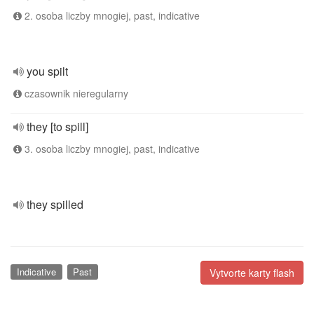
2. osoba liczby mnogiej, past, indicative
you spilt
czasownik nieregularny
they [to spill]
3. osoba liczby mnogiej, past, indicative
they spilled
Indicative
Past
Vytvorte karty flash