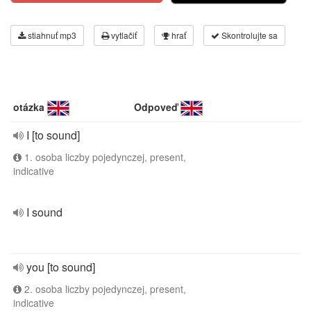
stiahnuť mp3
vytlačiť
hrať
Skontrolujte sa
otázka
Odpoveď
I [to sound]
1. osoba liczby pojedynczej, present,
indicative
I sound
you [to sound]
2. osoba liczby pojedynczej, present,
indicative