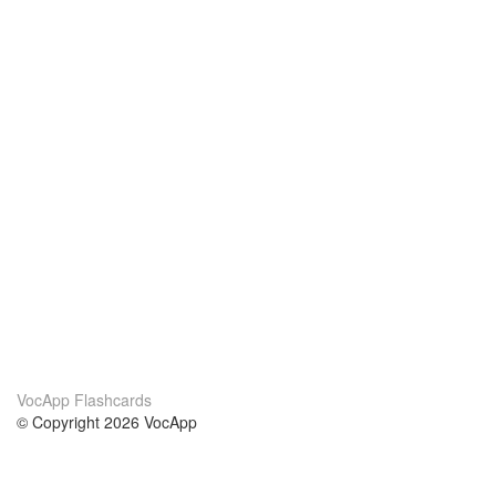
VocApp Flashcards
© Copyright 2026 VocApp
02-798 Mielczarskiego 8/58
Warsaw, Poland (EU)