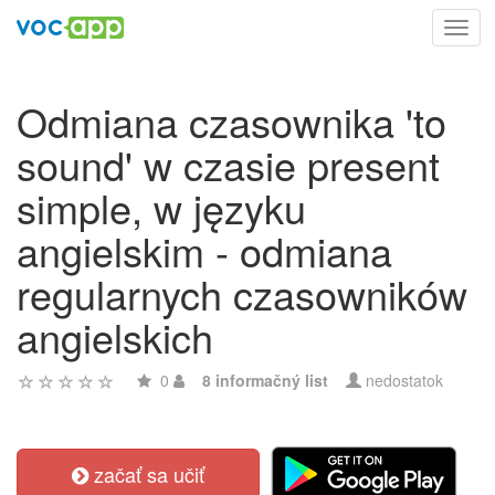
Toggl
navig
Odmiana czasownika 'to
sound' w czasie present
simple, w języku
angielskim - odmiana
regularnych czasowników
angielskich
0
8 informačný list
nedostatok
začať sa učiť