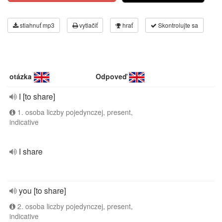
stiahnuť mp3
vytlačiť
hrať
Skontrolujte sa
otázka
Odpoveď
I [to share]
1. osoba liczby pojedynczej, present,
indicative
I share
you [to share]
2. osoba liczby pojedynczej, present,
indicative