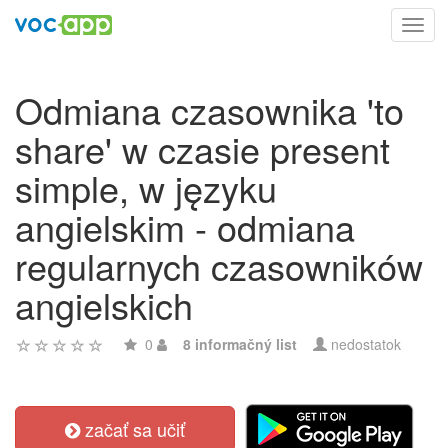
Toggl
navig
Odmiana czasownika 'to
share' w czasie present
simple, w języku
angielskim - odmiana
regularnych czasowników
angielskich
0
8 informačný list
nedostatok
začať sa učiť