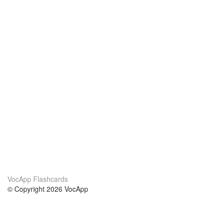
VocApp Flashcards
© Copyright 2026 VocApp
02-798 Mielczarskiego 8/58
Warsaw, Poland (EU)