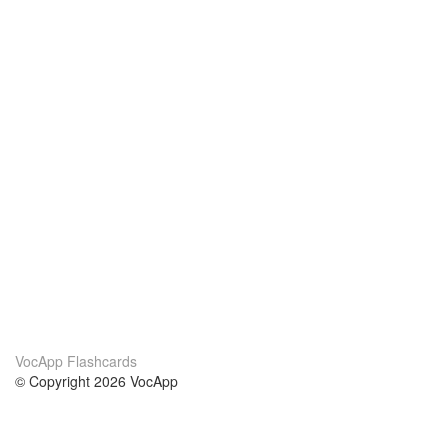
VocApp Flashcards
© Copyright 2026 VocApp
02-798 Mielczarskiego 8/58
Warsaw, Poland (EU)