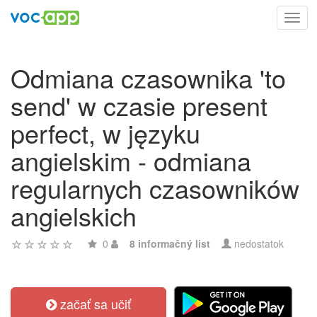
Toggl
navig
Odmiana czasownika 'to
send' w czasie present
perfect, w języku
angielskim - odmiana
regularnych czasowników
angielskich
0
8 informačný list
nedostatok
začať sa učiť