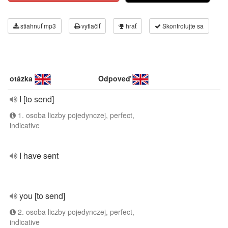
stiahnuť mp3
vytlačiť
hrať
Skontrolujte sa
otázka
Odpoveď
I [to send]
1. osoba liczby pojedynczej, perfect,
indicative
I have sent
you [to send]
2. osoba liczby pojedynczej, perfect,
indicative