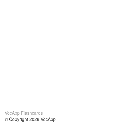
VocApp Flashcards
© Copyright 2026 VocApp
02-798 Mielczarskiego 8/58
Warsaw, Poland (EU)