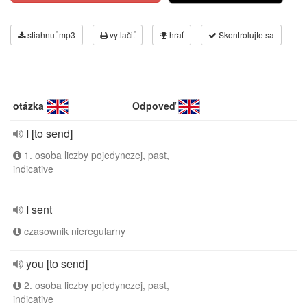
stiahnuť mp3
vytlačiť
hrať
Skontrolujte sa
otázka
Odpoveď
I [to send]
1. osoba liczby pojedynczej, past,
indicative
I sent
czasownik nieregularny
you [to send]
2. osoba liczby pojedynczej, past,
indicative