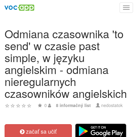
Toggl
navig
Odmiana czasownika 'to
send' w czasie past
simple, w języku
angielskim - odmiana
nieregularnych
czasowników angielskich
0
8 informačný list
nedostatok
začať sa učiť