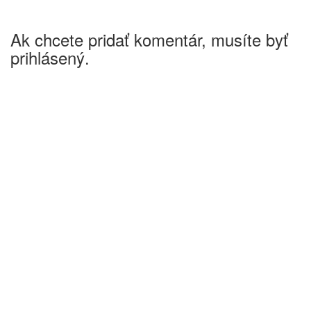
Ak chcete pridať komentár, musíte byť
prihlásený.