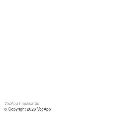
VocApp Flashcards
© Copyright 2026 VocApp
02-798 Mielczarskiego 8/58
Warsaw, Poland (EU)