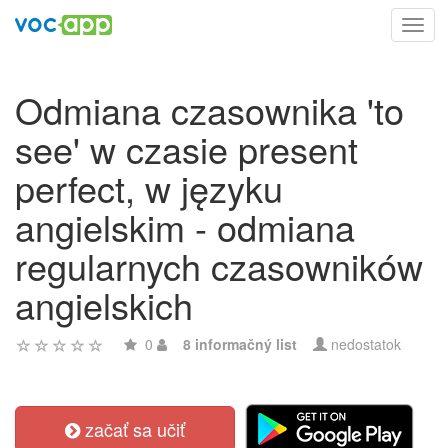
Toggl
navig
Odmiana czasownika 'to
see' w czasie present
perfect, w języku
angielskim - odmiana
regularnych czasowników
angielskich
0
8 informačný list
nedostatok
začať sa učiť