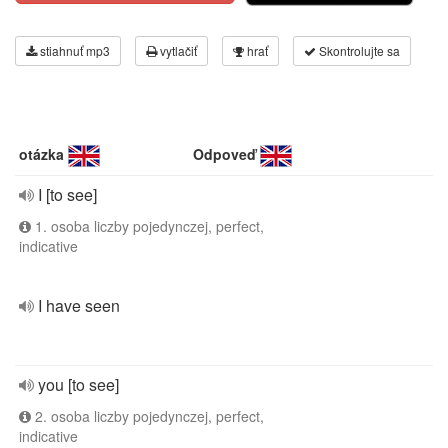
stiahnuť mp3
vytlačiť
hrať
Skontrolujte sa
otázka
Odpoveď
I [to see]
1. osoba liczby pojedynczej, perfect,
indicative
I have seen
you [to see]
2. osoba liczby pojedynczej, perfect,
indicative