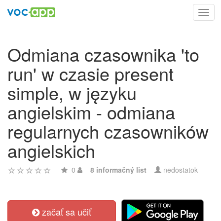
Toggl
navig
Odmiana czasownika 'to
run' w czasie present
simple, w języku
angielskim - odmiana
regularnych czasowników
angielskich
0
8 informačný list
nedostatok
začať sa učiť