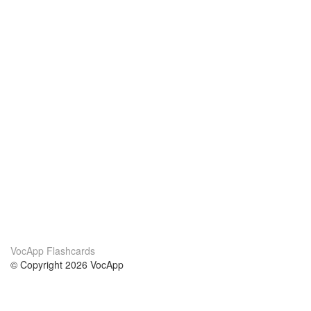
VocApp Flashcards
© Copyright 2026 VocApp
02-798 Mielczarskiego 8/58
Warsaw, Poland (EU)