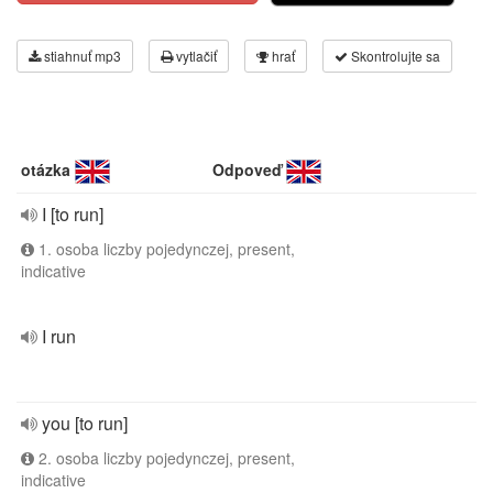
stiahnuť mp3
vytlačiť
hrať
Skontrolujte sa
otázka
Odpoveď
I [to run]
1. osoba liczby pojedynczej, present,
indicative
I run
you [to run]
2. osoba liczby pojedynczej, present,
indicative