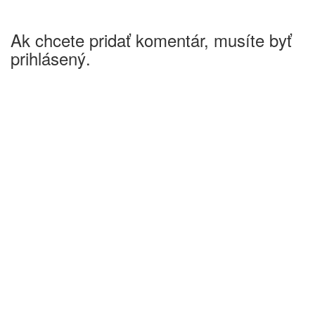
Ak chcete pridať komentár, musíte byť
prihlásený.