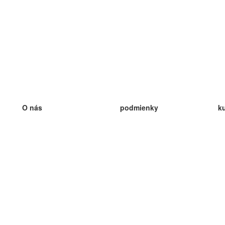
O nás
podmienky
k
náš tím
100% záruka
ve
Blog
zásady ochrany osobných údajo
v
predpisy
ve
kontakt
GDPR
ve
kontakt
ve
viac
ve
help
nové karty
ve
Často kladené otázky
niektoré blogy
katalóg