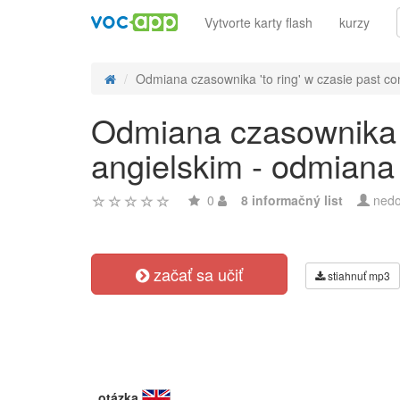
Vytvorte karty flash
kurzy
Odmiana czasownika 'to ring' w czasie past con
Odmiana czasownika 't
angielskim - odmiana
0
8 informačný list
nedo
začať sa učiť
stiahnuť mp3
otázka