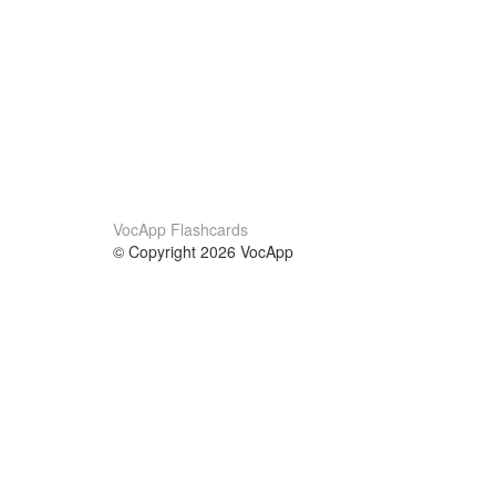
VocApp Flashcards
© Copyright 2026 VocApp
02-798 Mielczarskiego 8/58
Warsaw, Poland (EU)