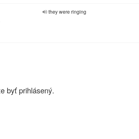
they were ringing
e
e byť prihlásený.