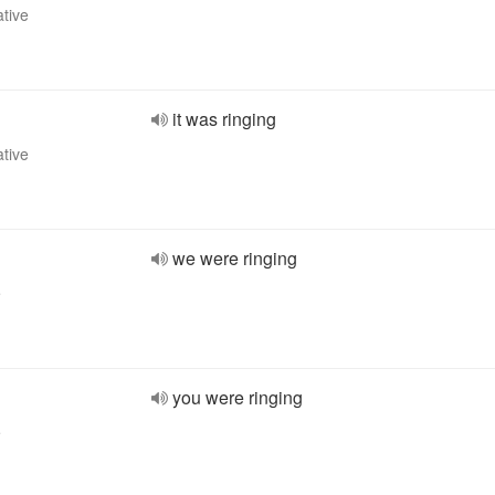
ative
it was ringing
ative
we were ringing
e
you were ringing
e