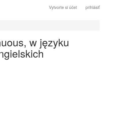
Vytvorte si účet
prihlásiť
nuous, w języku
gielskich