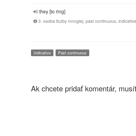
they [to ring]
3. osoba liczby mnogiej, past continuous, indicativ
Indicative
Past continuous
Ak chcete pridať komentár, musít