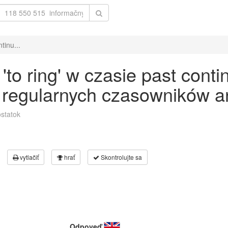
tinu...
o ring' w czasie past conti
 regularnych czasowników an
statok
vytlačiť
hrať
Skontrolujte sa
Odpoveď