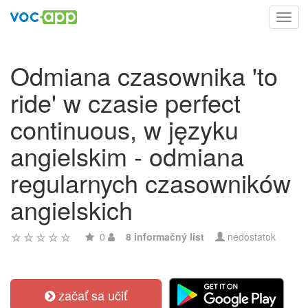
Toggl
navig
Odmiana czasownika 'to
ride' w czasie perfect
continuous, w języku
angielskim - odmiana
regularnych czasowników
angielskich
0
8 informačný list
nedostatok
začať sa učiť