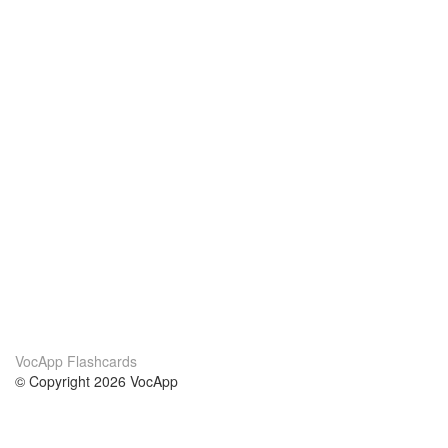
VocApp Flashcards
© Copyright 2026 VocApp
02-798 Mielczarskiego 8/58
Warsaw, Poland (EU)