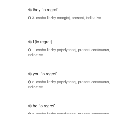
they [to regret]
3. osoba liczby mnogiej, present, indicative
I [to regret]
1. osoba liczby pojedynczej, present continuous,
indicative
you [to regret]
2. osoba liczby pojedynczej, present continuous,
indicative
he [to regret]
3. osoba liczby pojedynczej, present continuous,