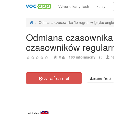
Vytvorte karty flash
kurzy
Odmiana czasownika 'to regret' w języku angiel
Odmiana czasownika '
czasowników regular
0
163 informačný list
ne
začať sa učiť
stiahnuť mp3
otázka