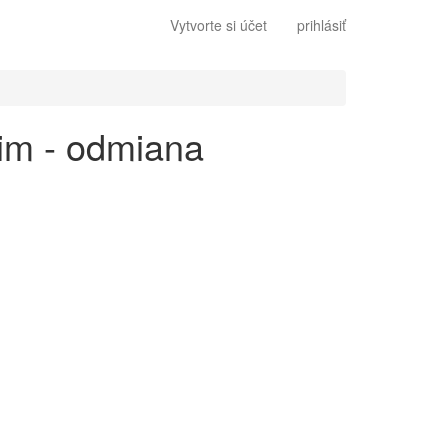
Vytvorte si účet
prihlásiť
kim - odmiana