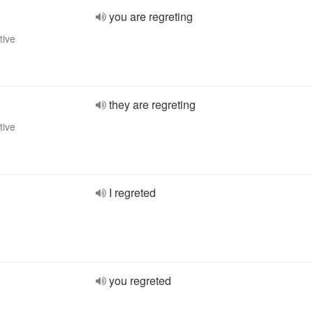
you are regreting
tive
they are regreting
tive
I regreted
you regreted