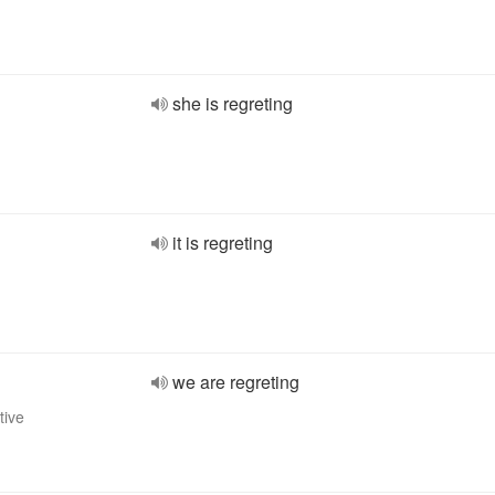
she is regreting
it is regreting
we are regreting
tive