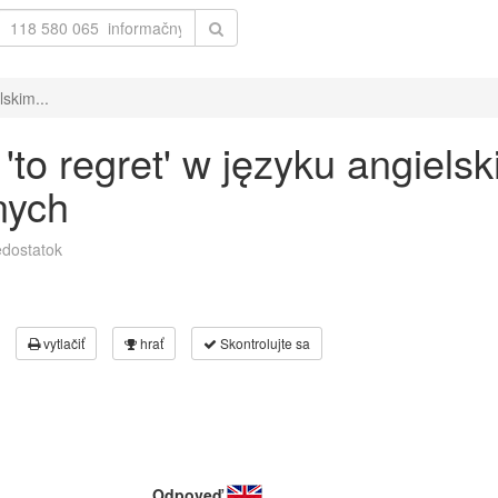
skim...
to regret' w języku angiels
nych
dostatok
vytlačiť
hrať
Skontrolujte sa
Odpoveď