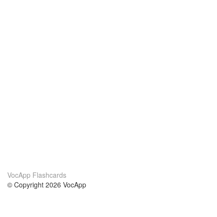
VocApp Flashcards
© Copyright 2026 VocApp
02-798 Mielczarskiego 8/58
Warsaw, Poland (EU)