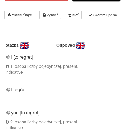
stiahnuť mp3
vytlačiť
hrať
Skontrolujte sa
otázka
Odpoveď
I [to regret]
1. osoba liczby pojedynczej, present,
indicative
I regret
you [to regret]
2. osoba liczby pojedynczej, present,
indicative