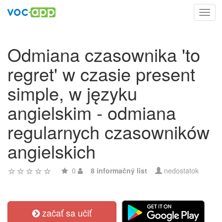
Toggl
navig
Odmiana czasownika 'to
regret' w czasie present
simple, w języku
angielskim - odmiana
regularnych czasowników
angielskich
0
8 informačný list
nedostatok
začať sa učiť