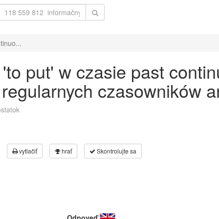
inuo...
to put' w czasie past contin
 regularnych czasowników an
statok
vytlačiť
hrať
Skontrolujte sa
Odpoveď