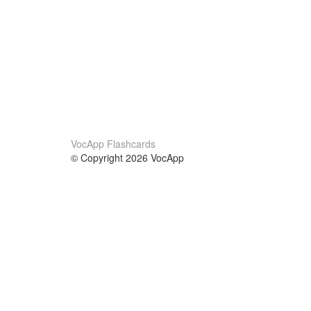
VocApp Flashcards
© Copyright 2026 VocApp
02-798 Mielczarskiego 8/58
Warsaw, Poland (EU)