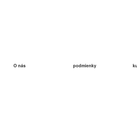
O nás
podmienky
k
náš tím
100% záruka
ve
Blog
zásady ochrany osobných údajo
v
predpisy
ve
kontakt
GDPR
ve
kontakt
ve
viac
ve
help
nové karty
ve
Často kladené otázky
niektoré blogy
katalóg