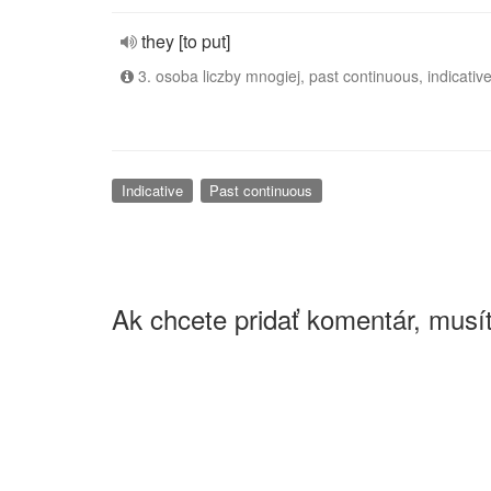
they [to put]
3. osoba liczby mnogiej, past continuous, indicativ
Indicative
Past continuous
Ak chcete pridať komentár, musít