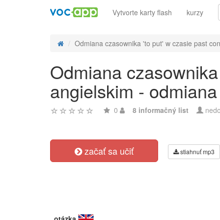
Vytvorte karty flash
kurzy
Odmiana czasownika 'to put' w czasie past cont
Odmiana czasownika '
angielskim - odmiana
0
8 informačný list
nedo
začať sa učiť
stiahnuť mp3
otázka