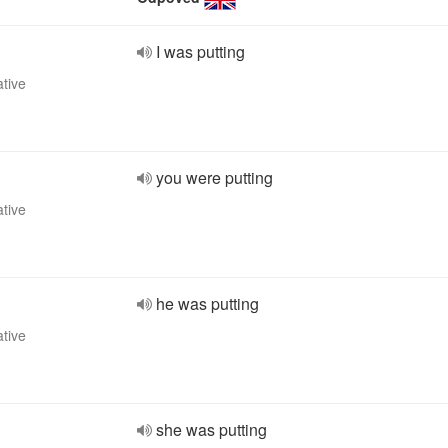
I was putting
ative
you were putting
ative
he was putting
ative
she was putting