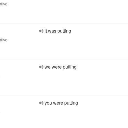
ative
it was putting
ative
we were putting
e
you were putting
e