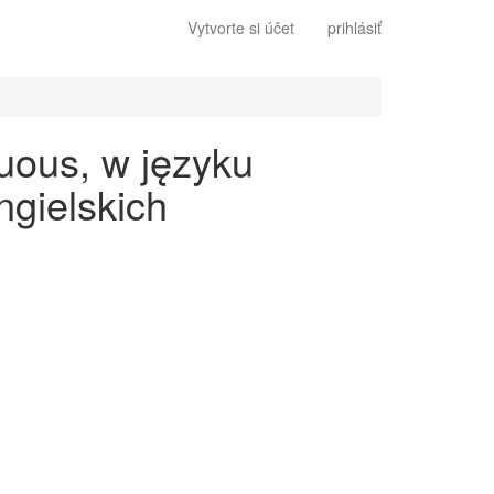
Vytvorte si účet
prihlásiť
uous, w języku
gielskich