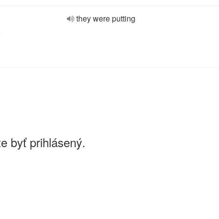
they were putting
e
e byť prihlásený.