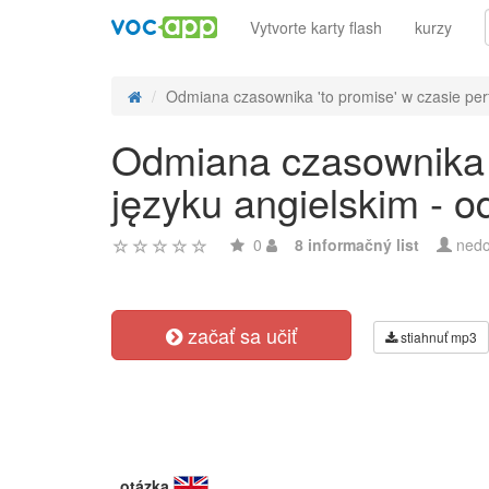
Vytvorte karty flash
kurzy
Odmiana czasownika 'to promise' w czasie perfe
Odmiana czasownika '
języku angielskim - 
0
8 informačný list
nedo
začať sa učiť
stiahnuť mp3
otázka