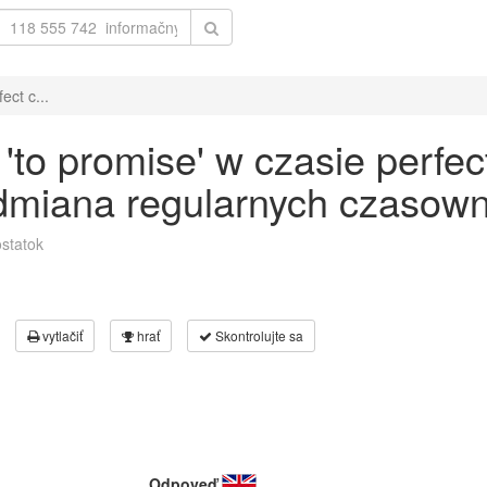
ct c...
to promise' w czasie perfec
odmiana regularnych czasown
statok
vytlačiť
hrať
Skontrolujte sa
Odpoveď