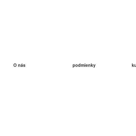
O nás
podmienky
k
náš tím
100% záruka
ve
Blog
zásady ochrany osobných údajo
v
predpisy
ve
kontakt
GDPR
ve
kontakt
ve
viac
ve
help
nové karty
ve
Často kladené otázky
niektoré blogy
katalóg