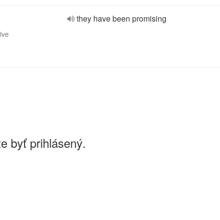
they have been promising
ive
e byť prihlásený.