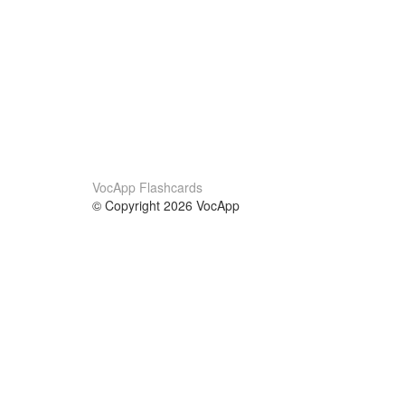
VocApp Flashcards
© Copyright 2026 VocApp
02-798 Mielczarskiego 8/58
Warsaw, Poland (EU)