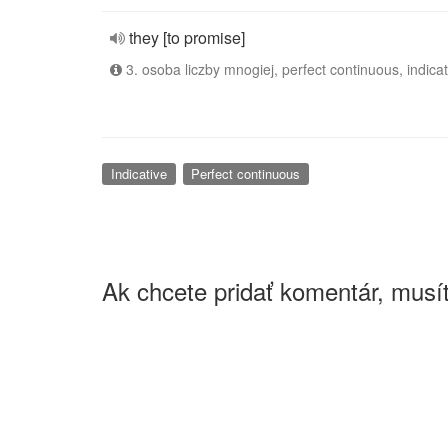
they [to promise]
3. osoba liczby mnogiej, perfect continuous, indicat
Indicative
Perfect continuous
Ak chcete pridať komentár, musít