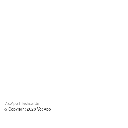
VocApp Flashcards
© Copyright 2026 VocApp
02-798 Mielczarskiego 8/58
Warsaw, Poland (EU)