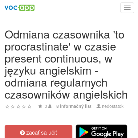
Toggl
navig
Odmiana czasownika 'to
procrastinate' w czasie
present continuous, w
języku angielskim -
odmiana regularnych
czasowników angielskich
0
8 informačný list
nedostatok
začať sa učiť