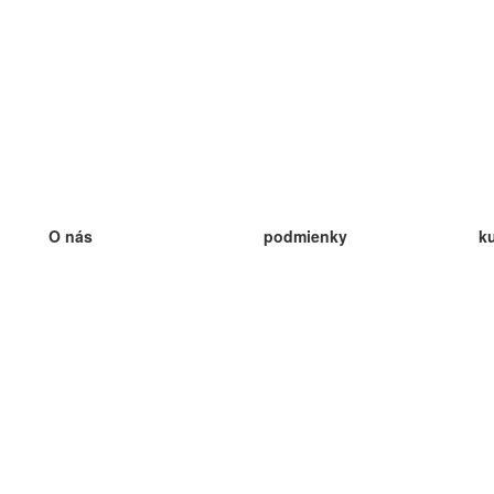
O nás
podmienky
k
náš tím
100% záruka
ve
Blog
zásady ochrany osobných údajo
v
predpisy
ve
kontakt
GDPR
ve
kontakt
ve
viac
ve
help
nové karty
ve
Často kladené otázky
niektoré blogy
katalóg