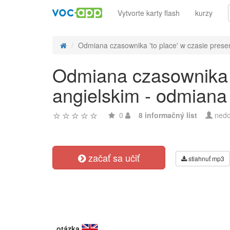
Vytvorte karty flash
kurzy
Odmiana czasownika 'to place' w czasie presen
Odmiana czasownika '
angielskim - odmiana
0
8 informačný list
nedo
začať sa učiť
stiahnuť mp3
otázka