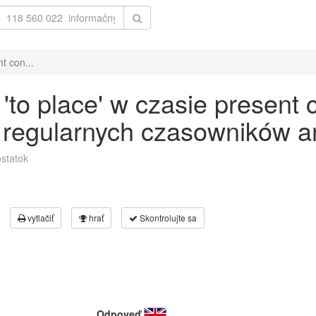
t con...
to place' w czasie present 
 regularnych czasowników an
statok
vytlačiť
hrať
Skontrolujte sa
Odpoveď