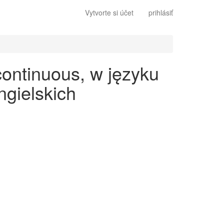
Vytvorte si účet
prihlásiť
continuous, w języku
gielskich