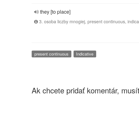
they [to place]
3. osoba liczby mnogiej, present continuous, indica
present continuous
Indicative
Ak chcete pridať komentár, musít