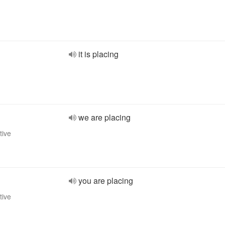
it is placing
we are placing
tive
you are placing
tive