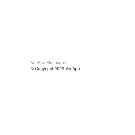
VocApp Flashcards
© Copyright 2026 VocApp
02-798 Mielczarskiego 8/58
Warsaw, Poland (EU)