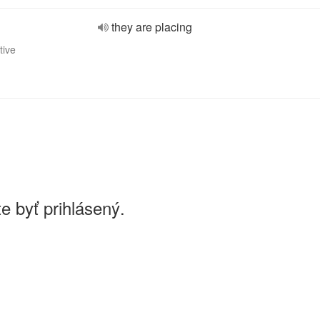
they are placing
tive
e byť prihlásený.